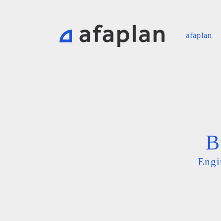
afaplan
B
Engi