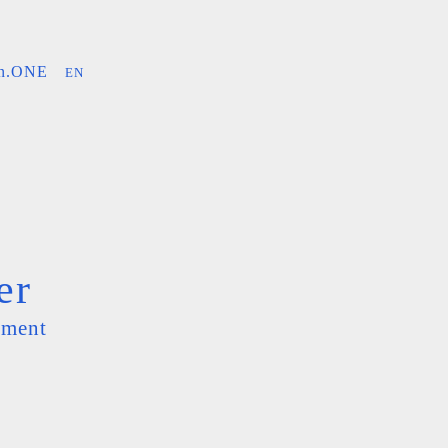
an.ONE
EN
er
ement