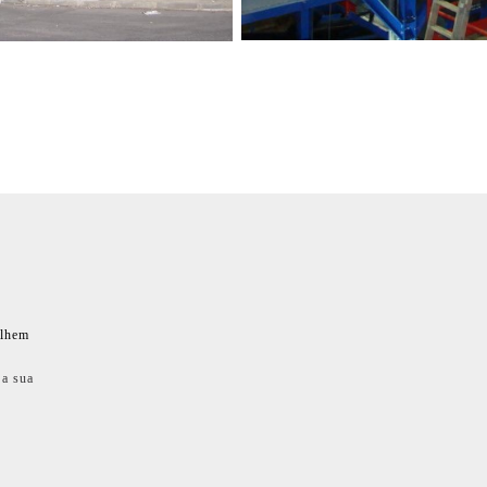
ilhem
 a sua