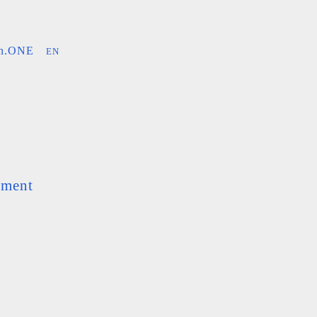
an.ONE
EN
ement