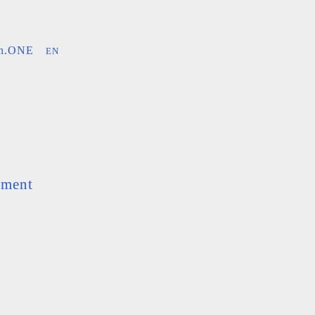
an.ONE
EN
ement