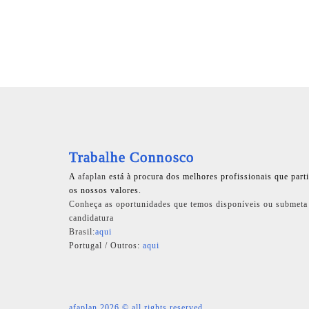
Trabalhe Connosco
A
afaplan
está à procura dos melhores profissionais que part
os nossos valores.
Conheça as oportunidades que temos disponíveis ou submeta
candidatura
Brasil:
aqui
Portugal / Outros:
aqui
afaplan
2026 © all rights reserved