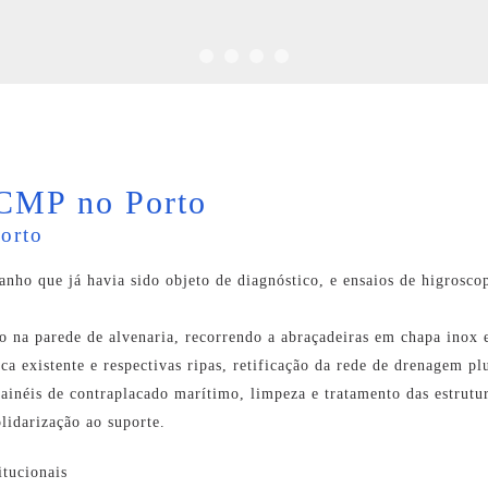
SCMP no Porto
Porto
tanho que já havia sido objeto de diagnóstico, e ensaios de higrosc
o na parede de alvenaria, recorrendo a abraçadeiras em chapa inox 
ica existente e respectivas ripas, retificação da rede de drenagem pl
ainéis de contraplacado marítimo, limpeza e tratamento das estrutu
olidarização ao suporte.
itucionais