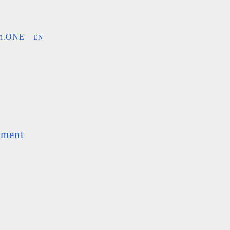
an.ONE
EN
ement