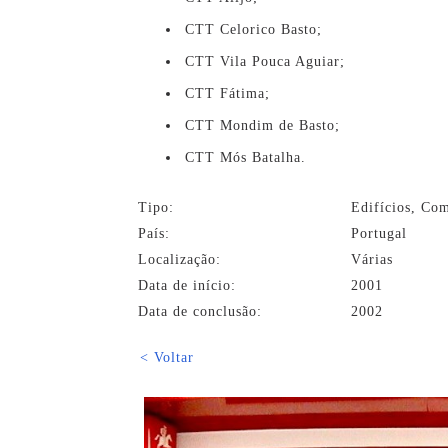
CTT Celorico Basto;
CTT Vila Pouca Aguiar;
CTT Fátima;
CTT Mondim de Basto;
CTT Mós Batalha.
Tipo:
Edifícios, Com
País:
Portugal
Localização:
Várias
Data de início:
2001
Data de conclusão:
2002
< Voltar