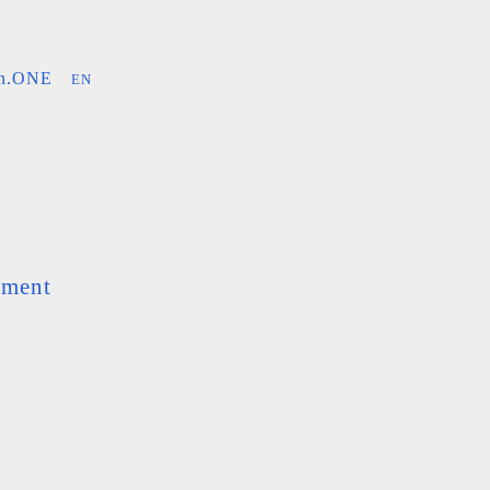
an.ONE
EN
ement