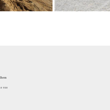
ilhem
 a sua