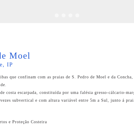
de Moel
e, IP
arribas que confinam com as praias de S. Pedro de Moel e da Concha
nde.
e de costa escarpada, constituída por uma falésia gresso-cálcario-m
vezes subvertical e com altura variável entre 5m a Sul, junto á pr
rtos e Proteção Costeira