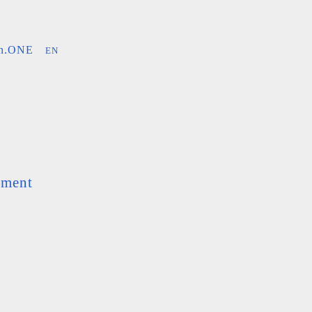
an.ONE
EN
ement