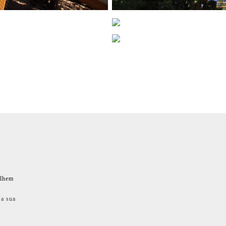
ilhem
 a sua