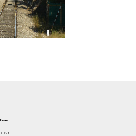
ilhem
 a sua