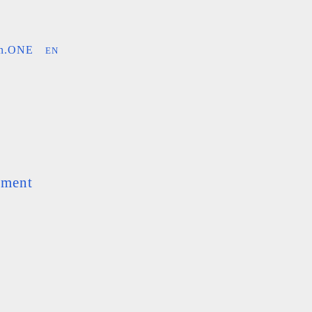
an.ONE
EN
ement