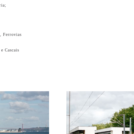
ria;
s, Ferrovias
 e Cascais