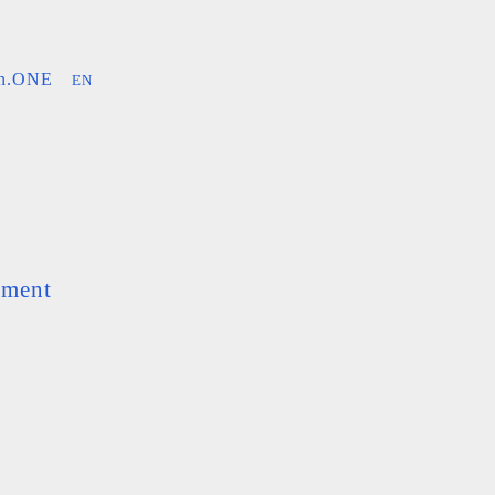
an.ONE
EN
ement