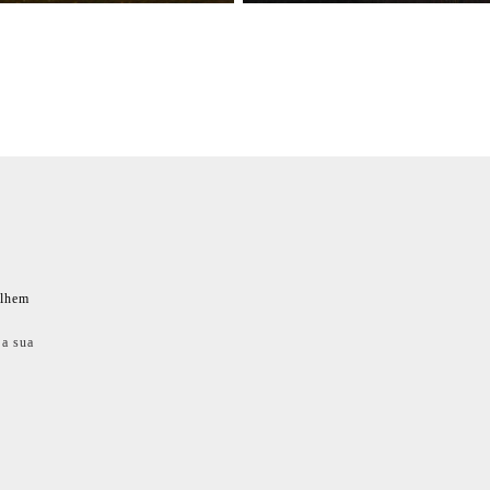
ilhem
 a sua