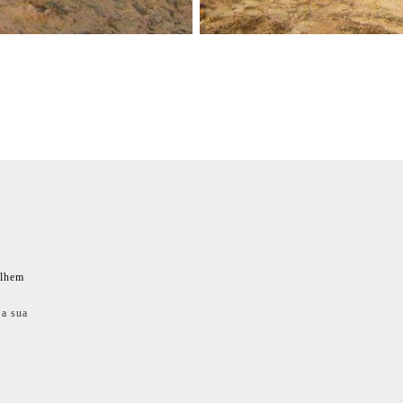
ilhem
 a sua