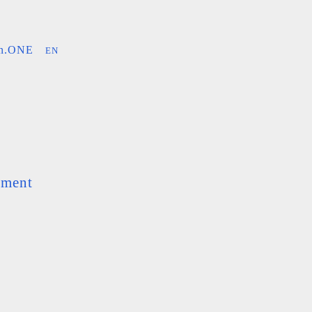
an.ONE
EN
ement