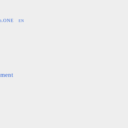
an.ONE
EN
ement