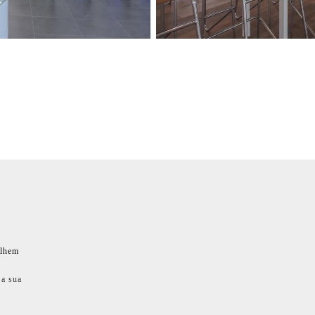
ilhem
 a sua